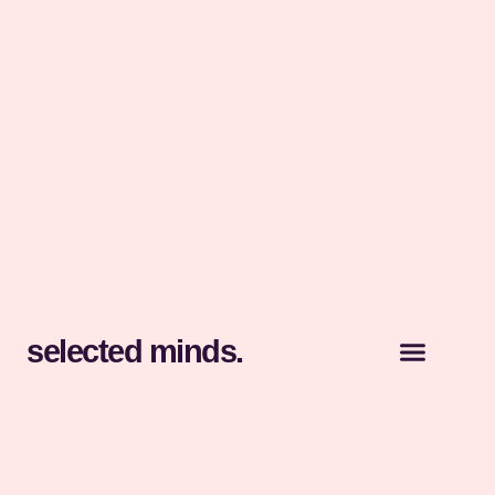
selected minds.
Für Unterne
Für Kandidate