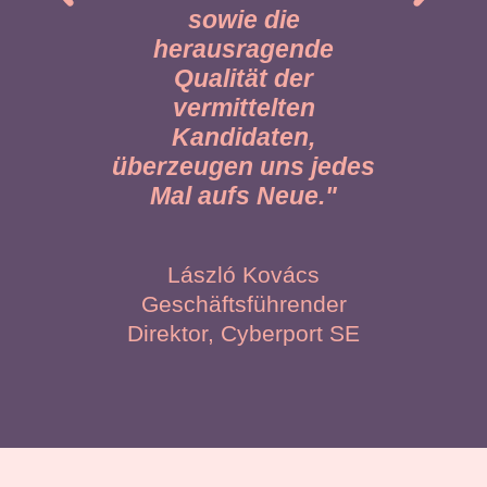
sowie die
herausragende
Qualität der
Vo
vermittelten
Comm
Kandidaten,
F
überzeugen uns jedes
Mal aufs Neue."
László Kovács
Geschäftsführender
Direktor, Cyberport SE