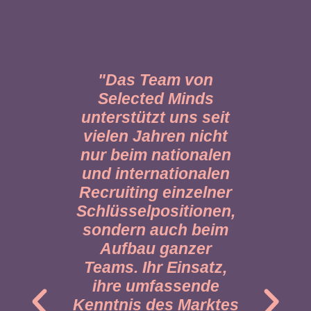
"Das Team von
"Mit
Selected Minds
haben
unterstützt uns seit
neue
vielen Jahren nicht
nur beim nationalen
wettb
und internationalen
Recruiting einzelner
Schlüsselpositionen,
Data
sondern auch beim
En
Aufbau ganzer
Fact
Teams. Ihr Einsatz,
Ich
ihre umfassende
Kenntnis des Marktes
un