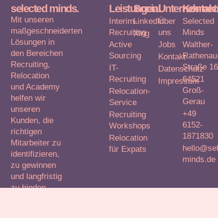
selected minds.
Leistungen
Social
Unternehme
Kontakt
Mit unseren
Interim-
LinkedIn
Über
Selected
maßgeschneiderten
Recruiting
uns
Minds
Xing
Lösungen in
Active
Jobs
Walther-
den Bereichen
Sourcing
Rathenau
Kontakt
Recruiting,
Straße 1
IT-
Datenschutz
Relocation
Recruiting
64521
Impressum
und Academy
Groß-
Relocation-
helfen wir
Gerau
Service
unseren
+49
Recruiting
Kunden, die
6152-
Workshops
richtigen
1871830
Relocation
Mitarbeiter zu
hello@sel
für Expats
identifizieren,
minds.de
zu gewinnen
und langfristig
zu binden –
national und
international.