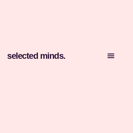
selected minds.
Für Unterne
Für Kandidate